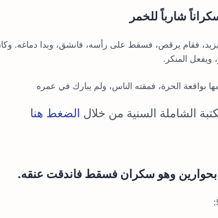
راناً شارباً للخمر
سير أعلام النبلاء 4/37: سكر يزيد، فقام يرقص، فسقط على رأسه، فانشق، وبدا دماغه. وك
، ويفعل المنكر.
مها بواقعة الحرة، فمقته الناس، ولم يبارك في عمره
تبة الشاملة السنية من خلال
الضغط هنا
د بحوارين وهو سكران فسقط فاندقت عنقه.