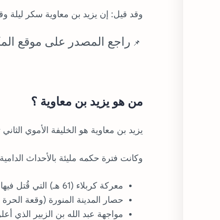
وقد قيل: إن يزيد بن معاوية سكر ليلة 
راجع المصدر على موقع المك
📌
من هو يزيد بن معاوية ؟
يزيد بن معاوية هو الخليفة الأموي الثاني تو
وكانت فترة حكمه مليئة بالأحداث الدامية،
معركة كربلاء (61 هـ) التي قُتل فيها الامام الحسين بن علي عليه السلام.
حصار المدينة المنورة (وقعة الحرة 63 هـ) بسبب تمرد أهلها عليه وقتلهم شر قتله واغتصبت نسائهم.
مواجهة عبد الله بن الزبير الذي أعلن