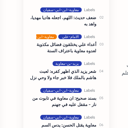
من…
ضعف حديث: اللهم، اجعله هاديا مهديا،
واهد به
أعداء علي يختلقون فضائل مكذوبة
لعدوه معاوية باعتراف السنة
شعر يزيد الذي اظهر كفره: لعبت
لم
هاشم بالملك فلا خبر جاء ولا وحي نزل
بسند صحيح: ان معاوية في تابوت من
نار - مقفل عليه في جهنم
معاوية يقتل الحسن: يدس السم