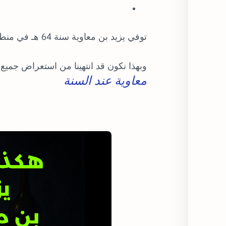
توفي يزيد بن معاوية سنة 64 هـ في منطقة حوارين (في بلاد الشام)، وعمره لم يتجاوز الـ 35 عاماً.
وبهذا نكون قد انتهينا من استعراض جميع 
معاوية عند السنة