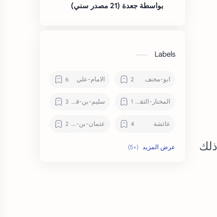
بواسطة جعدة (21 مصدر سني)
Labels
ابو-مخنف
الامام-علي
المختار-الثقفي
سليم-بن-قيس-الهلالي
عائشة
عثمان-بن-عفان
ذلك
علماء
معاوية-ابن-ابي-سفيان
هند-بنت-عتبة
وقعة-الطف
يزيد-بن-معاوية