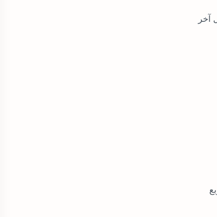
 آخر
ع