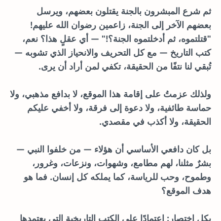
ثم شرع المبشرون بالجنة يقتلون بعضهم، ويرسل
بعضهم الآخر إلى الجنة، زاعمين رضوان الله عليهم!
"قتلتموه، ثم أدخلتموه الجنة؟!" — أي عقلٍ هذا؟ نعم،
كتب التاريخ — مع كل التحريف والانحياز الذي تشوبه —
تُبقي لنا نتفًا من الحقيقة، تكفي لمن أراد أن يرى.
ولذلك عزمتُ على إقامة هذا الموقع، لا بدافع مذهبي، ولا
حماسة طائفية، ولا دعوة إلى فرقة، ولا أخفي عليكم
الحقيقة، ولا أكذب في مقصدي.
بل كان دافعي الأساسي أن هؤلاء — من خلفوا النبي —
بشرٌ مثلنا، لهم مطامع، وشهوات، ونزعات، وغرور،
وطموح، وحب للرياسة، كما يملكه كل إنسان. فما هو
هدف الموقع؟
بكل اختصار: اعتمادًا على الكتب التاريخية التي يعتمدها