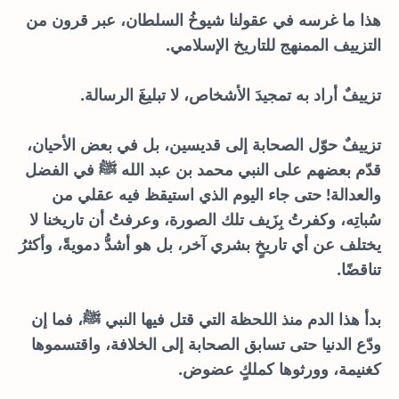
هذا ما غرسه في عقولنا شيوخُ السلطان، عبر قرون من
التزييف الممنهج للتاريخ الإسلامي.
تزييفٌ أراد به تمجيدَ الأشخاص، لا تبليغَ الرسالة.
تزييفٌ حوّل الصحابة إلى قديسين، بل في بعض الأحيان،
قدّم بعضهم على النبي محمد بن عبد الله ﷺ في الفضل
والعدالة! حتى جاء اليوم الذي استيقظ فيه عقلي من
سُباتِه، وكفرتُ بِزَيف تلك الصورة، وعرفتُ أن تاريخنا لا
يختلف عن أي تاريخٍ بشري آخر، بل هو أشدُّ دمويةً، وأكثرُ
تناقضًا.
بدأ هذا الدم منذ اللحظة التي قتل فيها النبي ﷺ، فما إن
ودّع الدنيا حتى تسابق الصحابة إلى الخلافة، واقتسموها
كغنيمة، وورثوها كملكٍ عضوض.