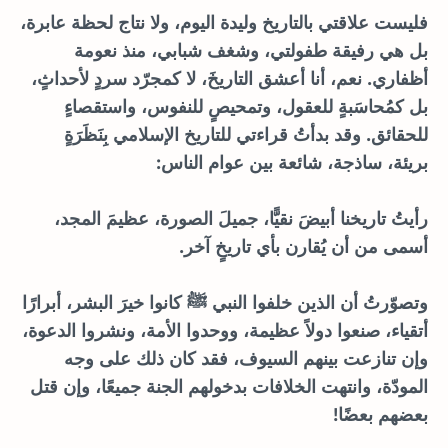
فليست علاقتي بالتاريخ وليدة اليوم، ولا نتاج لحظة عابرة،
بل هي رفيقة طفولتي، وشغف شبابي، منذ نعومة
أظفاري. نعم، أنا أعشق التاريخَ، لا كمجرّد سردٍ لأحداثٍ،
بل كمُحاسَبةٍ للعقول، وتمحيصٍ للنفوس، واستقصاءٍ
للحقائق. وقد بدأتُ قراءتي للتاريخ الإسلامي بِنَظَرَةٍ
بريئة، ساذجة، شائعة بين عوام الناس:
رأيتُ تاريخنا أبيضَ نقيًّا، جميلَ الصورة، عظيمَ المجد،
أسمى من أن يُقارن بأي تاريخٍ آخر.
وتصوّرتُ أن الذين خلفوا النبي ﷺ كانوا خيرَ البشر، أبرارًا
أتقياء، صنعوا دولاً عظيمة، ووحدوا الأمة، ونشروا الدعوة،
وإن تنازعت بينهم السيوف، فقد كان ذلك على وجه
المودّة، وانتهت الخلافات بدخولهم الجنة جميعًا، وإن قتل
بعضهم بعضًا!