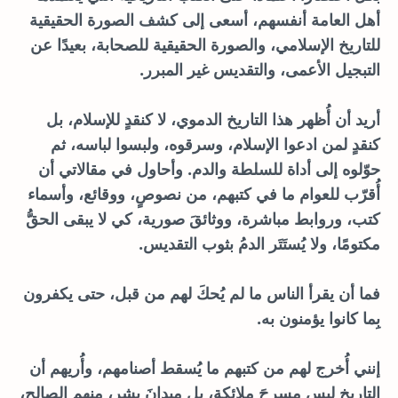
أهل العامة أنفسهم، أسعى إلى كشف الصورة الحقيقية
للتاريخ الإسلامي، والصورة الحقيقية للصحابة، بعيدًا عن
التبجيل الأعمى، والتقديس غير المبرر.
أريد أن أُظهر هذا التاريخ الدموي، لا كنقدٍ للإسلام، بل
كنقدٍ لمن ادعوا الإسلام، وسرقوه، ولبسوا لباسه، ثم
حوّلوه إلى أداة للسلطة والدم. وأحاول في مقالاتي أن
أُقرّب للعوام ما في كتبهم، من نصوصٍ، ووقائع، وأسماء
كتب، وروابط مباشرة، ووثائقَ صورية، كي لا يبقى الحقُّ
مكتومًا، ولا يُستَتَر الدمُ بثوب التقديس.
فما أن يقرأ الناس ما لم يُحكَ لهم من قبل، حتى يكفرون
بِما كانوا يؤمنون به.
إنني أُخرج لهم من كتبهم ما يُسقط أصنامهم، وأُريهم أن
التاريخ ليس مسرحَ ملائكة، بل ميدانَ بشرٍ، منهم الصالح،