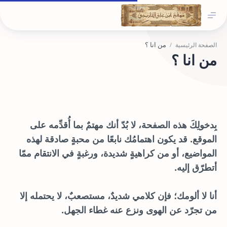
الصفحة الرئيسية
من انا ؟
بِدخولِكَ هذه الصفحة، لا بُدّ أنك مهتمٌ بما أُقدِّمه على
الموقع. قد يكون اهتمامُك نابعًا من محبةٍ صادقة لهذه
المواضيع، أو من كراهيةٍ شديدة، ورغبةٍ في الانتقام ممّا
أتطرّق إليه.
أنا لا ألومك؛ فإن كلامي شديدٌ، مستصعبٌ، لا يحتمله إلا
من تجرّد عن الهوى ونزع عنه غطاء الجهل.