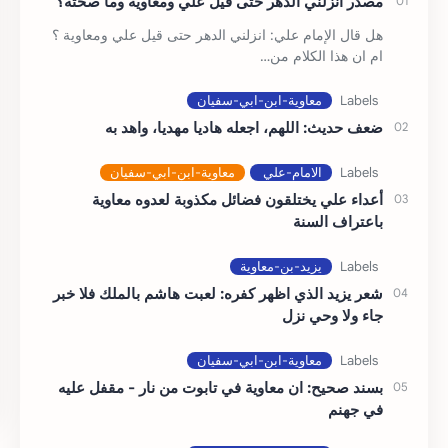
مصدر انزلني الدهر حتى قيل علي ومعاوية وما صحته؟
هل قال الإمام علي: انزلني الدهر حتى قيل علي ومعاوية ؟
ام ان هذا الكلام من…
ضعف حديث: اللهم، اجعله هاديا مهديا، واهد به
أعداء علي يختلقون فضائل مكذوبة لعدوه معاوية
باعتراف السنة
شعر يزيد الذي اظهر كفره: لعبت هاشم بالملك فلا خبر
جاء ولا وحي نزل
بسند صحيح: ان معاوية في تابوت من نار - مقفل عليه
في جهنم