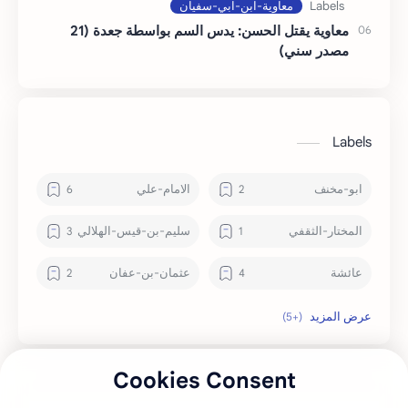
معاوية يقتل الحسن: يدس السم بواسطة جعدة (21
مصدر سني)
Labels
ابو-مخنف
الامام-علي
المختار-الثقفي
سليم-بن-قيس-الهلالي
عائشة
عثمان-بن-عفان
علماء
معاوية-ابن-ابي-سفيان
هند-بنت-عتبة
وقعة-الطف
Cookies Consent
يزيد-بن-معاوية