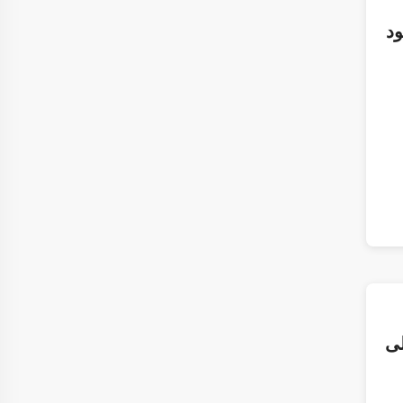
ود
لى