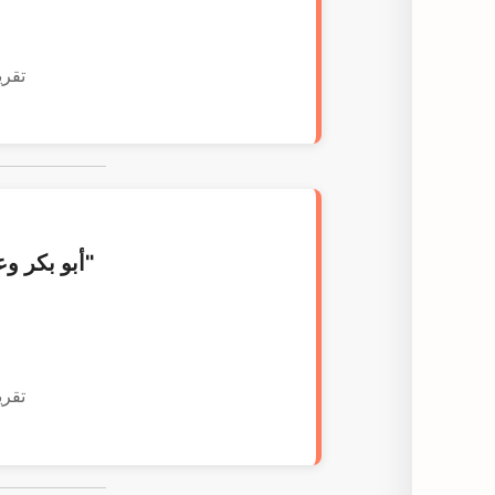
تقري
"أبو بكر و
تقري