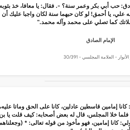
ادق: حب أبي بكر وعمر سنة؟ -. فقال: يا معافا، خذ بثوبه
علي، يا أحمق! لو كان حبهما سنة لكان واجبا عليك أن
اتك كما تصلي على محمد وآله محمد."
الإمام الصادق
الأنوار - العلامة المجلسي - 30/391
انا إمامين قاسطين عادلين، كانا على الحق وماتا عليه،
، فلما خلا المجلس، قال له بعض أصحابه: كيف قلت يا بن
لي: كانا إمامين، فهو مأخوذ من قوله تعالى: * (وجعلناهم