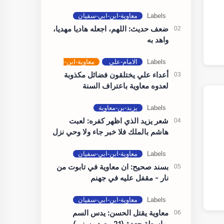
من…
ضعف حديث: اللهم، اجعله هاديا مهديا،
واهد به
أعداء علي يختلقون فضائل مكذوبة
لعدوه معاوية باعتراف السنة
شعر يزيد الذي اظهر كفره: لعبت
هاشم بالملك فلا خبر جاء ولا وحي نزل
بسند صحيح: ان معاوية في تابوت من
نار - مقفل عليه في جهنم
معاوية يقتل الحسن: يدس السم
بواسطة جعدة (21 مصدر سني)