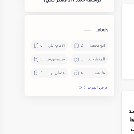
Labels
ابو-مخنف
الامام-علي
المختار-الثقفي
سليم-بن-قيس-الهلالي
عائشة
عثمان-بن-عفان
علماء
معاوية-ابن-ابي-سفيان
هند-بنت-عتبة
وقعة-الطف
مد
يزيد-بن-معاوية
ا
ن