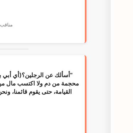
مناقب آ
"أسألك عن الرجلين؟(أي أبي بك
محجمة من دم ولا اكتسب مال من غي
القيامة، حتى يقوم قائمنا، ونح