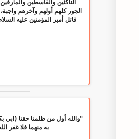
الناكثين والقاسطين والمارقين و
الجور كلهم أولهم وآخرهم واجبة، 
قاتل أمير المؤمنين عليه السلام
"والله أول من ظلمنا حقنا (ابي ب
به منهما فلا غفر الل